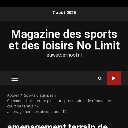
Aller
7 août 2026
au
contenu
Magazine des sports
et des loisirs No Limit
euwetoernooi.nl
MENU
PRINCIPAL
Accueil
Sports d'équipes
Comment choisir entre plusieurs prestataires de rénovation
court de tennis ?
amenagement terrain de padel 19
amenagement terrain de