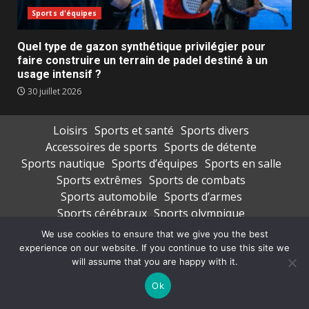
Sports d'équipes
Quel type de gazon synthétique privilégier pour
faire construire un terrain de padel destiné à un
usage intensif ?
30 juillet 2026
Loisirs
Sports et santé
Sports divers
Accessoires de sports
Sports de détente
Sports nautique
Sports d’équipes
Sports en salle
Sports extrêmes
Sports de combats
Sports automobile
Sports d’armes
Sports cérébraux
Sports olympique
Transport de sportifs
Vêtements de sports
We use cookies to ensure that we give you the best
experience on our website. If you continue to use this site we
Copyright © All rights reserved.
|
DarkNews
par AF
will assume that you are happy with it.
themes
Ok