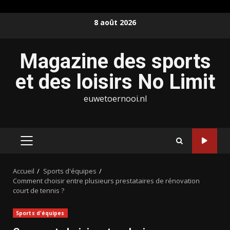
Aller
8 août 2026
au
contenu
Magazine des sports
et des loisirs No Limit
euwetoernooi.nl
MENU
PRINCIPAL
Accueil
Sports d'équipes
Comment choisir entre plusieurs prestataires de rénovation
court de tennis ?
Sports d'équipes