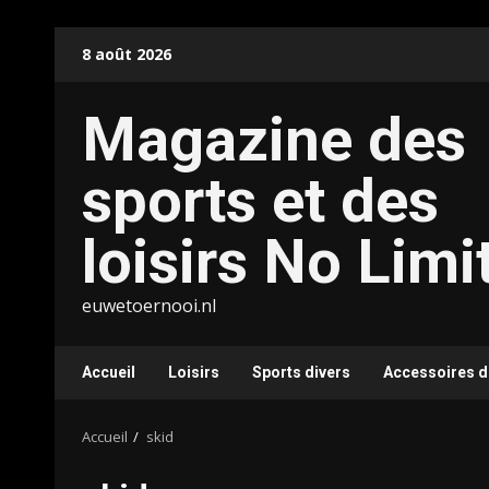
Aller
8 août 2026
au
contenu
Magazine des
sports et des
loisirs No Limi
euwetoernooi.nl
Accueil
Loisirs
Sports divers
Accessoires d
Accueil
skid