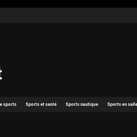
t
e sports
Sports et santé
Sports nautique
Sports en sall