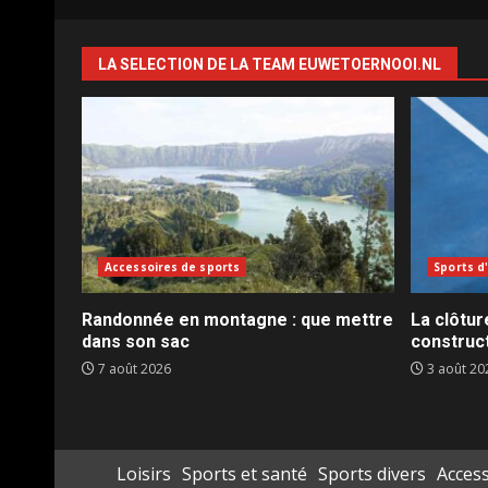
LA SELECTION DE LA TEAM EUWETOERNOOI.NL
Accessoires de sports
Sports d
Randonnée en montagne : que mettre
La clôtur
dans son sac
construct
7 août 2026
3 août 20
Loisirs
Sports et santé
Sports divers
Access