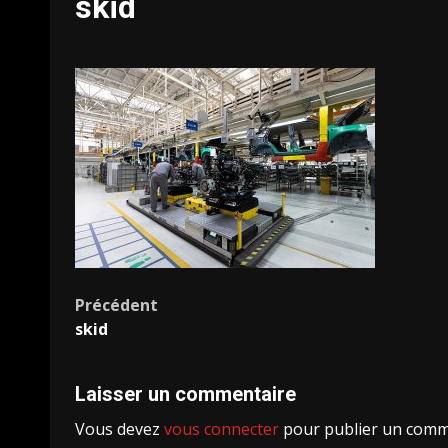
skid
Navigation
Précédent
skid
d’article
Laisser un commentaire
Vous devez
vous connecter
pour publier un comm