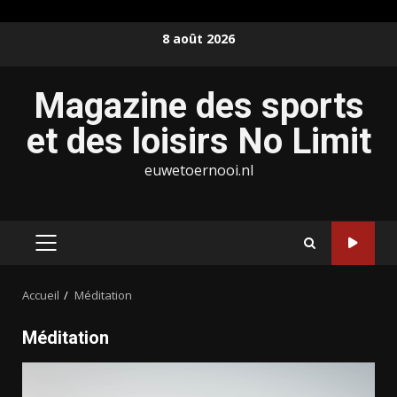
Aller
8 août 2026
au
contenu
Magazine des sports
et des loisirs No Limit
euwetoernooi.nl
MENU
PRINCIPAL
Accueil
Méditation
Méditation