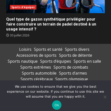
Sports d'équipes
Quel type de gazon synthétique privilégier pour
faire construire un terrain de padel destiné à un
usage intensif ?
30 juillet 2026
Loisirs
Sports et santé
Sports divers
Accessoires de sports
Sports de détente
Sports nautique
Sports d’équipes
Sports en salle
Sports extrêmes
Sports de combats
Sports automobile
Sports d’armes
Sports cérébraux
Sports olympique
Transport de sportifs
Vêtements de sports
We use cookies to ensure that we give you the best
experience on our website. If you continue to use this site we
Copyright © All rights reserved.
|
DarkNews
par AF
will assume that you are happy with it.
themes
Ok