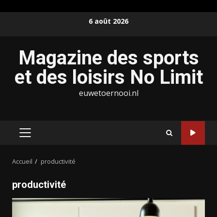
Aller
6 août 2026
au
contenu
Magazine des sports
et des loisirs No Limit
euwetoernooi.nl
MENU
PRINCIPAL
Accueil
productivité
productivité