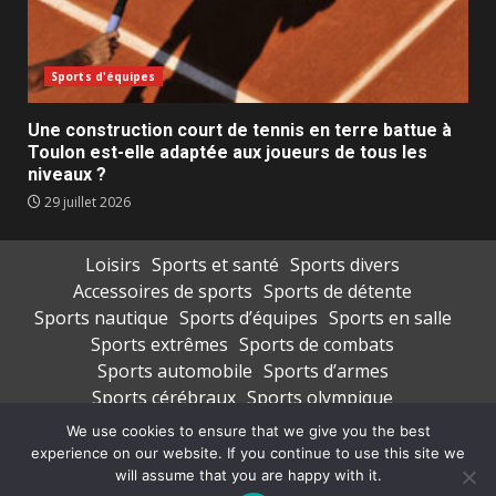
Sports d'équipes
Une construction court de tennis en terre battue à
Toulon est-elle adaptée aux joueurs de tous les
niveaux ?
29 juillet 2026
Loisirs
Sports et santé
Sports divers
Accessoires de sports
Sports de détente
Sports nautique
Sports d’équipes
Sports en salle
Sports extrêmes
Sports de combats
Sports automobile
Sports d’armes
Sports cérébraux
Sports olympique
Transport de sportifs
Vêtements de sports
We use cookies to ensure that we give you the best
experience on our website. If you continue to use this site we
Copyright © All rights reserved.
|
DarkNews
par AF
will assume that you are happy with it.