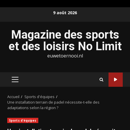
Aller
9 août 2026
au
contenu
Magazine des sports
et des loisirs No Limit
euwetoernooi.nl
MENU
PRINCIPAL
Accueil
Sports d'équipes
Une installation terrain de padel nécessite-t-elle des
adaptations selon la région ?
Sports d'équipes